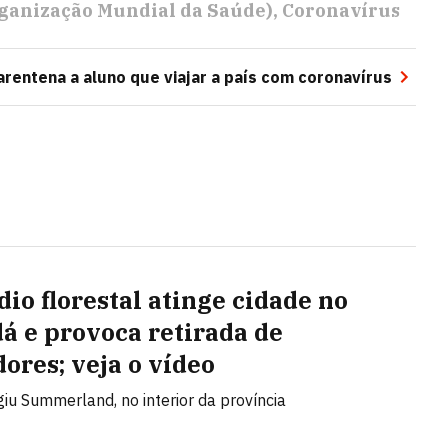
ganização Mundial da Saúde)
Coronavírus
arentena a aluno que viajar a país com coronavírus
dio florestal atinge cidade no
á e provoca retirada de
ores; veja o vídeo
giu Summerland, no interior da província