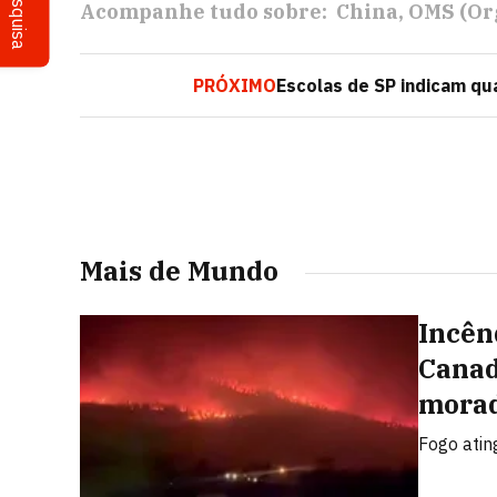
Pesquisa
Acompanhe tudo sobre:
China
OMS (Or
PRÓXIMO
Escolas de SP indicam qu
Mais de Mundo
Incên
Canad
morad
Fogo atin