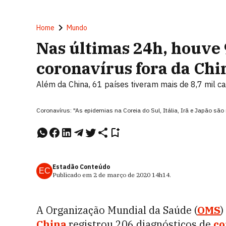
Home
Mundo
Nas últimas 24h, houve 
coronavírus fora da Chi
Além da China, 61 países tiveram mais de 8,7 mil 
Coronavírus: "As epidemias na Coreia do Sul, Itália, Irã e Japão sã
Estadão Conteúdo
EC
Publicado em
2 de março de 2020
14h14
.
A Organização Mundial da Saúde (
OMS
)
China
registrou 206 diagnósticos de
co