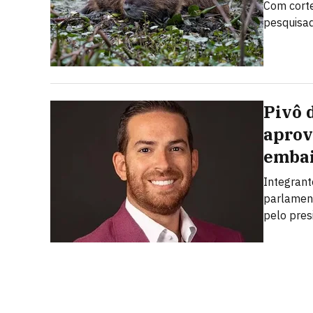
Com corte
pesquisad
Pivô 
aprov
embai
Integrant
parlamen
pelo pres