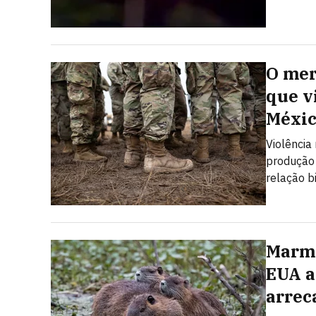
O mer
que v
Méxi
Violência
produção 
relação b
Marmo
EUA a
arrec