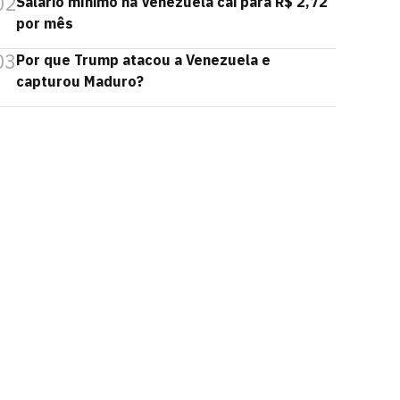
02
Salário mínimo na Venezuela cai para R$ 2,72
por mês
03
Por que Trump atacou a Venezuela e
capturou Maduro?