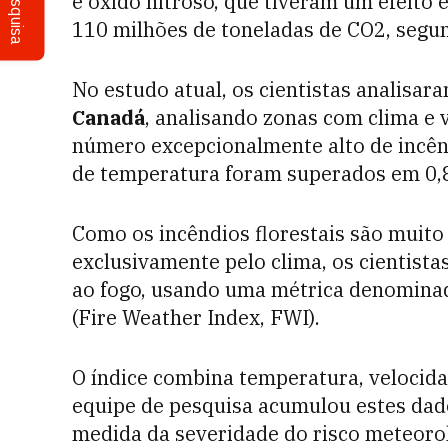
Pesquisa
e óxido nitroso, que tiveram um efeito 
110 milhões de toneladas de CO2, segu
No estudo atual, os cientistas analisar
Canadá
, analisando zonas com clima e 
número excepcionalmente alto de incên
de temperatura foram superados em 0,8
Como os incêndios florestais são muit
exclusivamente pelo clima, os cientist
ao fogo, usando uma métrica denominada
(Fire Weather Index, FWI).
O índice combina temperatura, velocida
equipe de pesquisa acumulou estes dado
medida da severidade do risco meteorol