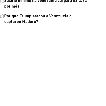
02
Salário mínimo na Venezuela cai para R$ 2,72
por mês
03
Por que Trump atacou a Venezuela e
capturou Maduro?