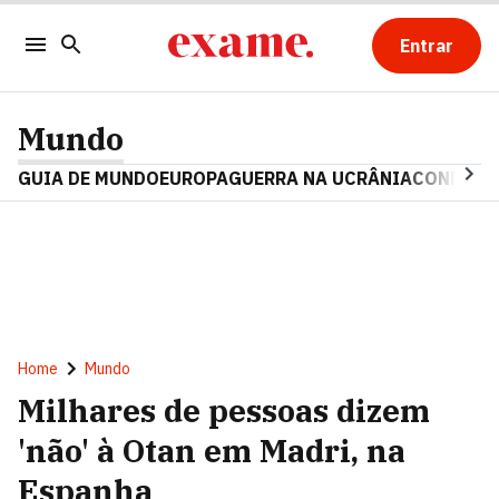
Entrar
Mundo
GUIA DE MUNDO
EUROPA
GUERRA NA UCRÂNIA
CONFLITO
Home
Mundo
Milhares de pessoas dizem
'não' à Otan em Madri, na
Espanha