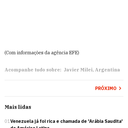
(Com informações da agência EFE)
Acompanhe tudo sobre:
Javier Milei
Argentina
PRÓXIMO
Mais lidas
01
Venezuela já foi rica e chamada de 'Arábia Saudita'
da América Latina