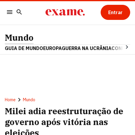
Entrar
Mundo
GUIA DE MUNDO
EUROPA
GUERRA NA UCRÂNIA
CONFLITO
Home
Mundo
Milei adia reestruturação de
governo após vitória nas
eleições