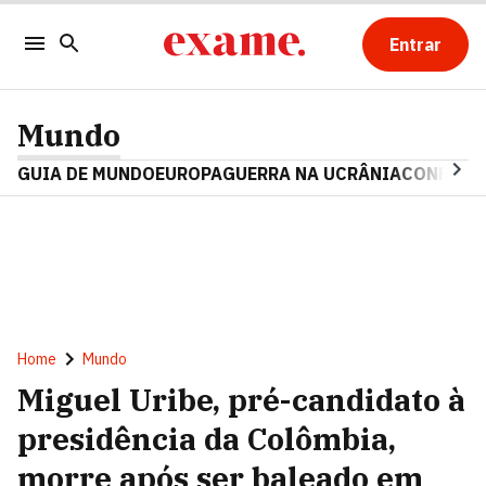
Entrar
Mundo
GUIA DE MUNDO
EUROPA
GUERRA NA UCRÂNIA
CONFLITO
Home
Mundo
Miguel Uribe, pré-candidato à
presidência da Colômbia,
morre após ser baleado em