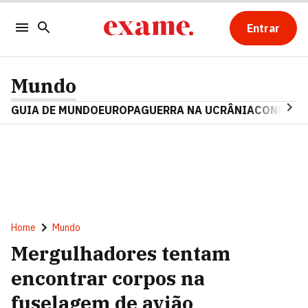
Entrar
Mundo
GUIA DE MUNDO
EUROPA
GUERRA NA UCRÂNIA
CONFLITO
Home
Mundo
Mergulhadores tentam
encontrar corpos na
fuselagem de avião