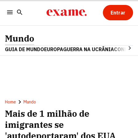
Entrar
Mundo
GUIA DE MUNDO
EUROPA
GUERRA NA UCRÂNIA
CONFLITO
Home
Mundo
Mais de 1 milhão de
imigrantes se
'autodeportaram' dos EUA