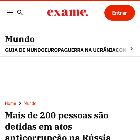
Entrar
Mundo
GUIA DE MUNDO
EUROPA
GUERRA NA UCRÂNIA
CONFLITO
Home
Mundo
Mais de 200 pessoas são
detidas em atos
anticorrupção na Rússia