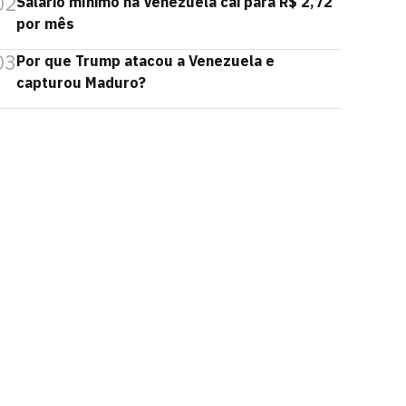
02
Salário mínimo na Venezuela cai para R$ 2,72
por mês
03
Por que Trump atacou a Venezuela e
capturou Maduro?