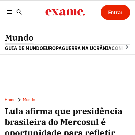
Entrar
Mundo
GUIA DE MUNDO
EUROPA
GUERRA NA UCRÂNIA
CONFLITO
Home
Mundo
Lula afirma que presidência
brasileira do Mercosul é
oportunidade para refletir