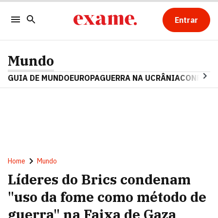
Entrar
Mundo
GUIA DE MUNDO
EUROPA
GUERRA NA UCRÂNIA
CONFLITO
Home
Mundo
Líderes do Brics condenam
"uso da fome como método de
guerra" na Faixa de Gaza