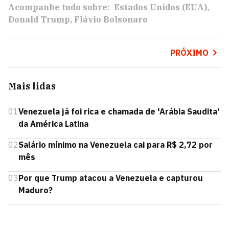
Acompanhe tudo sobre:
Estados Unidos (EUA)
Donald Trump
Flávio Bolsonaro
PRÓXIMO
Mais lidas
01
Venezuela já foi rica e chamada de 'Arábia Saudita'
da América Latina
02
Salário mínimo na Venezuela cai para R$ 2,72 por
mês
03
Por que Trump atacou a Venezuela e capturou
Maduro?