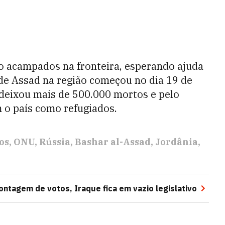
o acampados na fronteira, esperando ajuda
de Assad na região começou no dia 19 de
já deixou mais de 500.000 mortos e pelo
 o país como refugiados.
os
ONU
Rússia
Bashar al-Assad
Jordânia
ntagem de votos, Iraque fica em vazio legislativo