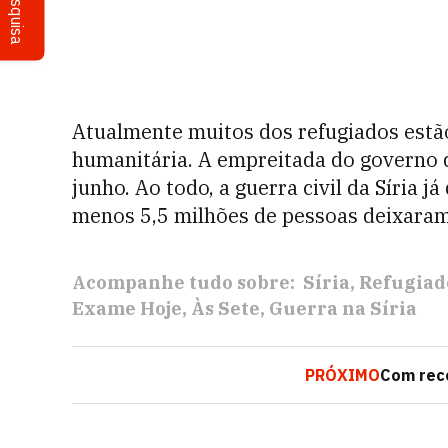
Pesquisa
Atualmente muitos dos refugiados estã
humanitária. A empreitada do governo 
junho. Ao todo, a guerra civil da Síria 
menos 5,5 milhões de pessoas deixaram
Acompanhe tudo sobre:
Síria
Refugiad
Exame Hoje
Às Sete
Guerra na Síria
PRÓXIMO
Com reco