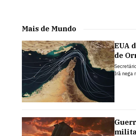
Mais de Mundo
EUA d
de Or
Secretári
Irã nega 
Guerr
milit