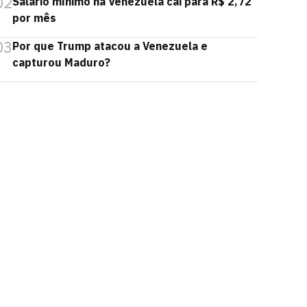
02
Salário mínimo na Venezuela cai para R$ 2,72
por mês
03
Por que Trump atacou a Venezuela e
capturou Maduro?