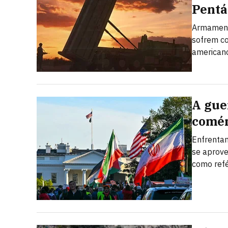
Pent
Armamento
sofrem co
american
A guer
comér
Enfrentan
se aprove
como ref