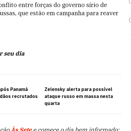
onflito entre forças do governo sírio de
 russas, que estão em campanha para reaver
r seu dia
 após Panamá
Zelensky alerta para possível
adãos recrutados
ataque russo em massa nesta
quarta
eção
Às Sete
e comece o dia bem informado: