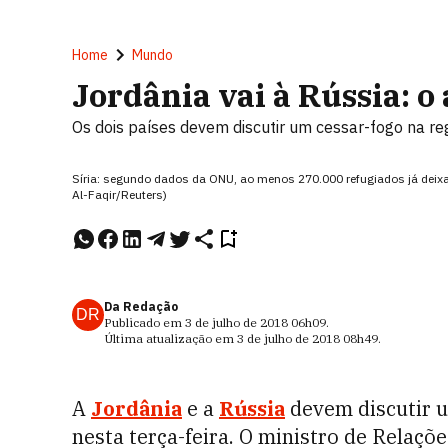
Home
Mundo
Jordânia vai à Rússia: o
Os dois países devem discutir um cessar-fogo na reg
Síria: segundo dados da ONU, ao menos 270.000 refugiados já deixa
Al-Faqir/Reuters)
Da Redação
DR
Publicado em
3 de julho de 2018
06h09
.
Última atualização em
3 de julho de 2018
08h49
.
A
Jordânia
e a
Rússia
devem discutir u
nesta terça-feira. O ministro de Relaçõ