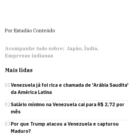
Por Estadão Conteúdo
Acompanhe tudo sobre:
Japão
Índia
Empresas indianas
Mais lidas
01
Venezuela já foi rica e chamada de 'Arábia Saudita'
da América Latina
02
Salário mínimo na Venezuela cai para R$ 2,72 por
mês
03
Por que Trump atacou a Venezuela e capturou
Maduro?