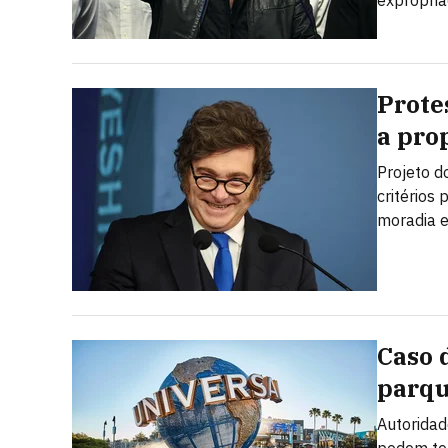
expropria
Prote
a prop
Projeto d
critérios
moradia e
Caso 
parqu
Autoridad