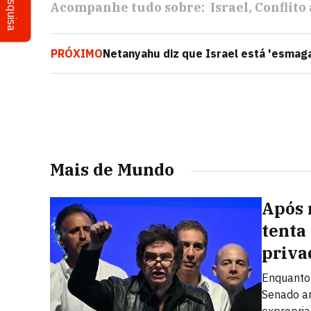
Pesquisa
Acompanhe tudo sobre:
Israel
Conflito
PRÓXIMO
Netanyahu diz que Israel está 'esmaga
Mais de Mundo
Após 
tenta
priva
Enquanto 
Senado ar