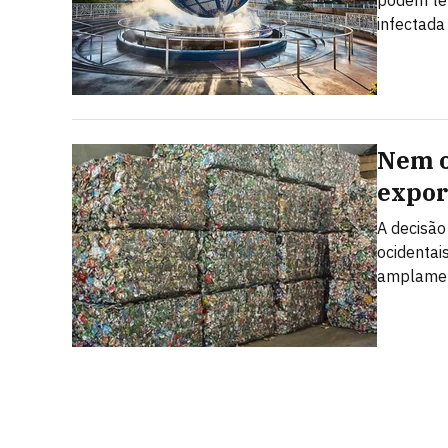
podem ter
infectada
Nem o
expor
A decisão
ocidentai
amplamen