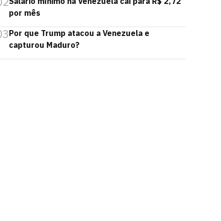
02
Salário mínimo na Venezuela cai para R$ 2,72
por mês
03
Por que Trump atacou a Venezuela e
capturou Maduro?