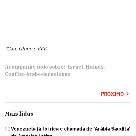
*Com Globo e EFE.
Acompanhe tudo sobre:
Israel
Hamas
Conflito árabe-israelense
PRÓXIMO
Mais lidas
01
Venezuela já foi rica e chamada de 'Arábia Saudita'