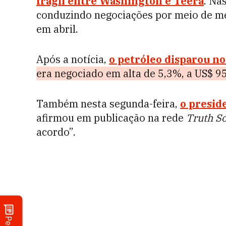
frágil entre Washington e Teerã
. Na
conduzindo negociações por meio de me
em abril.
Após a notícia,
o petróleo disparou n
era negociado em alta de 5,3%, a US$ 95
Também nesta segunda-feira,
o presid
afirmou em publicação na rede
Truth So
acordo”.