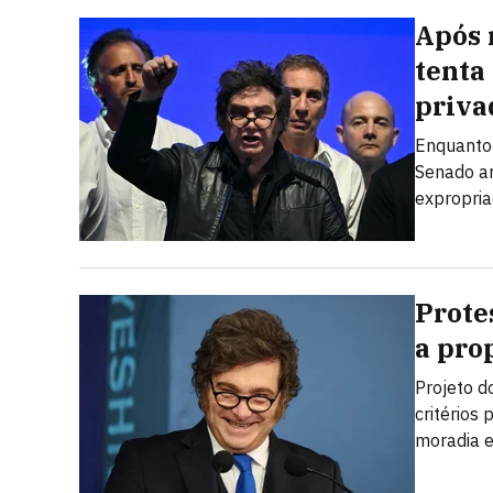
Após 
tenta
priva
Enquanto 
Senado ar
expropria
Prote
a prop
Projeto d
critérios
moradia e