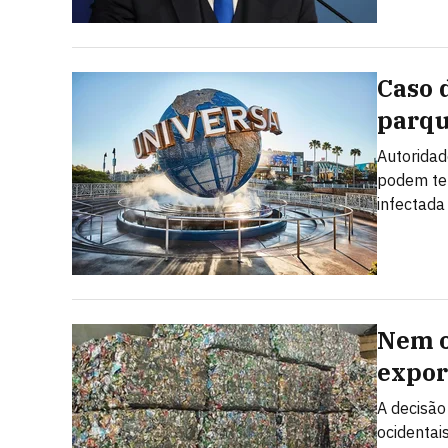
Caso 
parqu
Autoridad
podem ter
infectada
Nem o
expor
A decisão
ocidentai