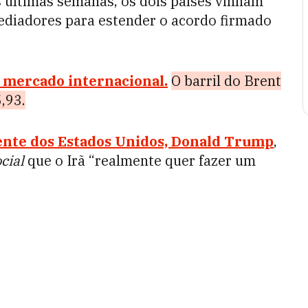
s últimas semanas, os dois países vinham
diadores para estender o acordo firmado
o mercado internacional
.
O barril do Brent
,93.
ente dos Estados Unidos, Donald Trump
,
cial
que o Irã “realmente quer fazer um