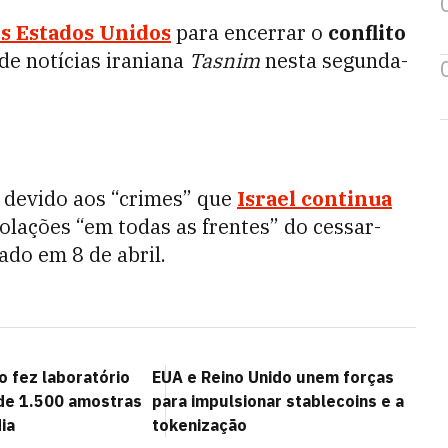
os
Estados Unidos
para encerrar o
conflito
 de notícias iraniana
Tasnim
nesta segunda-
a devido aos “crimes” que
Israel
continua
olações “em todas as frentes” do cessar-
ado em 8 de abril.
 fez laboratório
EUA e Reino Unido unem forças
de 1.500 amostras
para impulsionar stablecoins e a
ia
tokenização