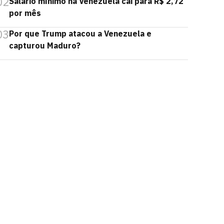
02
Salário mínimo na Venezuela cai para R$ 2,72
por mês
03
Por que Trump atacou a Venezuela e
capturou Maduro?