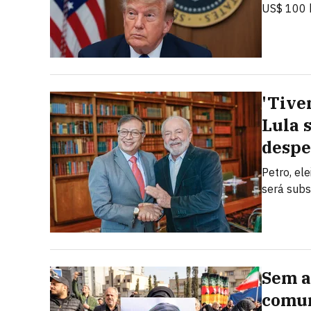
US$ 100 b
'Tive
Lula 
despe
Petro, el
será subs
Sem a
comun