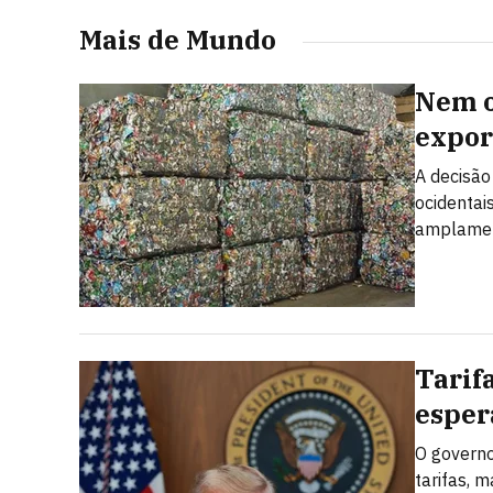
Mais de Mundo
Nem o
expor
A decisão
ocidentai
amplamen
Tarif
esper
O governo
tarifas, 