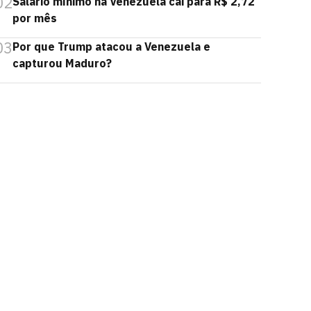
02
Salário mínimo na Venezuela cai para R$ 2,72
por mês
03
Por que Trump atacou a Venezuela e
capturou Maduro?