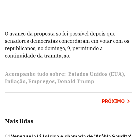
O avanço da proposta só foi possível depois que
senadores democratas concordaram em votar com os
republicanos, no domingo, 9, permitindo a
continuidade da tramitação.
Acompanhe tudo sobre:
Estados Unidos (EUA)
Inflação
Empregos
Donald Trump
PRÓXIMO
Mais lidas
01
Venezuela já foi rica e chamada de 'Arábia Saudita'