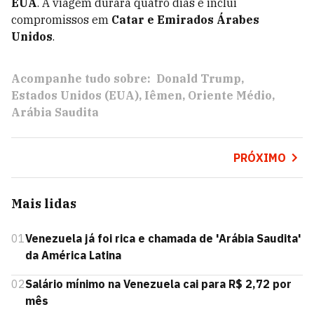
EUA
. A viagem durará quatro dias e inclui
compromissos em
Catar e Emirados Árabes
Unidos
.
Acompanhe tudo sobre:
Donald Trump
Estados Unidos (EUA)
Iêmen
Oriente Médio
Arábia Saudita
PRÓXIMO
Mais lidas
01
Venezuela já foi rica e chamada de 'Arábia Saudita'
da América Latina
02
Salário mínimo na Venezuela cai para R$ 2,72 por
mês