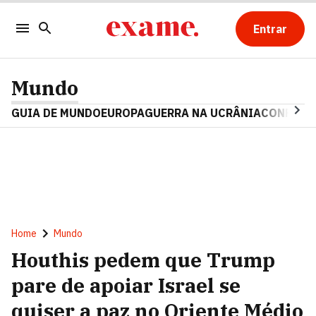
Entrar
Mundo
GUIA DE MUNDO
EUROPA
GUERRA NA UCRÂNIA
CONFLITO
Home
Mundo
Houthis pedem que Trump
pare de apoiar Israel se
quiser a paz no Oriente Médio