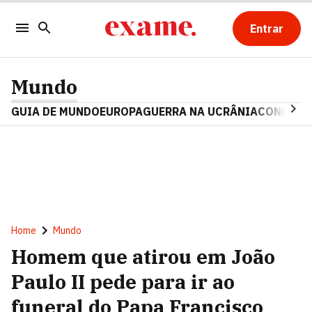
Entrar
Mundo
GUIA DE MUNDO
EUROPA
GUERRA NA UCRÂNIA
CONFLITO
Home
Mundo
Homem que atirou em João
Paulo II pede para ir ao
funeral do Papa Francisco