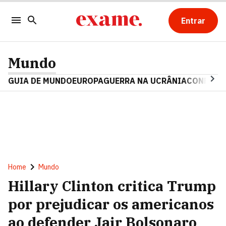
Entrar
Mundo
GUIA DE MUNDO
EUROPA
GUERRA NA UCRÂNIA
CONFLITO
Home
Mundo
Hillary Clinton critica Trump
por prejudicar os americanos
ao defender Jair Bolsonaro