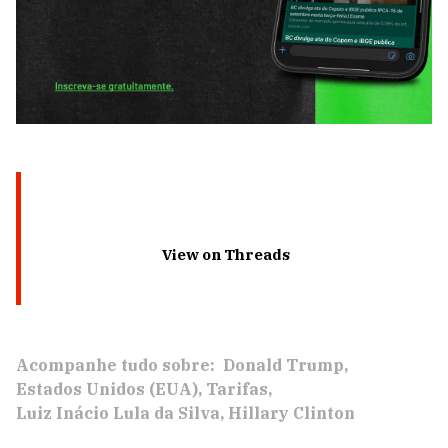
View on Threads
Acompanhe tudo sobre:
Donald Trump
Estados Unidos (EUA)
Tarifas
Luiz Inácio Lula da Silva
Hillary Clinton