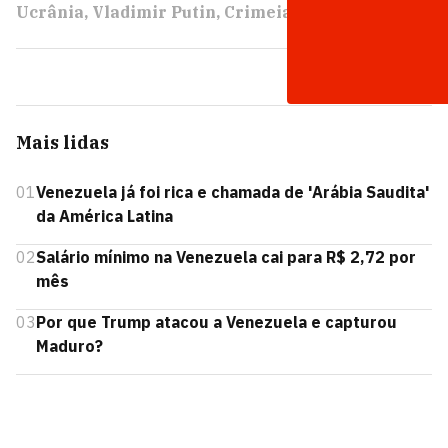
Ucrânia
Vladimir Putin
Crimeia
Exame Hoje
PRÓXIMO
Mais lidas
01
Venezuela já foi rica e chamada de 'Arábia Saudita'
da América Latina
02
Salário mínimo na Venezuela cai para R$ 2,72 por
mês
03
Por que Trump atacou a Venezuela e capturou
Maduro?