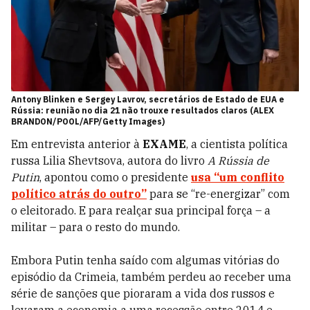
Antony Blinken e Sergey Lavrov, secretários de Estado de EUA e
Rússia: reunião no dia 21 não trouxe resultados claros (ALEX
BRANDON/POOL/AFP/Getty Images)
Em entrevista anterior à
EXAME
, a cientista política
russa Lilia Shevtsova, autora do livro
A Rússia de
Putin
, apontou como o presidente
usa “um conflito
político atrás do outro”
para se “re-energizar” com
o eleitorado. E para realçar sua principal força – a
militar – para o resto do mundo.
Embora Putin tenha saído com algumas vitórias do
episódio da Crimeia, também perdeu ao receber uma
série de sanções que pioraram a vida dos russos e
levaram a economia a uma recessão entre 2014 e