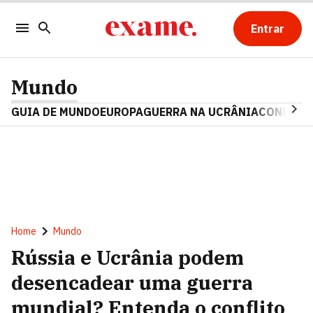
Entrar
Mundo
GUIA DE MUNDO
EUROPA
GUERRA NA UCRÂNIA
CONFLITO
Home
Mundo
Rússia e Ucrânia podem
desencadear uma guerra
mundial? Entenda o conflito