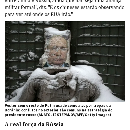
entre China e Rússia, ainda que não seja uma aliança
militar formal", diz. "E os chineses estarão observando
para ver até onde os EUA irão."
Poster com o rosto de Putin usado como alvo por tropas da
Ucrânia: conflitos no exterior são comuns na estratégia do
presidente russo (ANATOLII STEPANOV/AFP/Getty Images)
A real força da Rússia