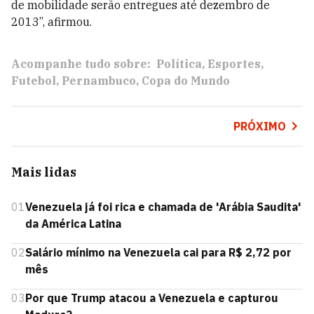
de mobilidade serão entregues até dezembro de
2013”, afirmou.
Acompanhe tudo sobre:
Política
Esportes
Futebol
Pernambuco
Copa do Mundo
PRÓXIMO
Mais lidas
01
Venezuela já foi rica e chamada de 'Arábia Saudita'
da América Latina
02
Salário mínimo na Venezuela cai para R$ 2,72 por
mês
03
Por que Trump atacou a Venezuela e capturou