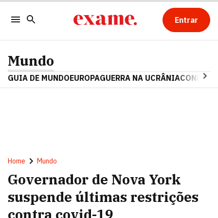
Entrar
Mundo
GUIA DE MUNDO
EUROPA
GUERRA NA UCRÂNIA
CONFLITO
Home
Mundo
Governador de Nova York
suspende últimas restrições
contra covid-19