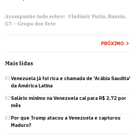
Acompanhe tudo sobre:
Vladimir Putin
Rússia
G7 – Grupo dos Sete
PRÓXIMO
Mais lidas
01
Venezuela já foi rica e chamada de 'Arábia Saudita'
da América Latina
02
Salário mínimo na Venezuela cai para R$ 2,72 por
mês
03
Por que Trump atacou a Venezuela e capturou
Maduro?