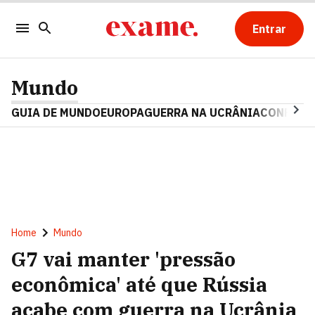
Entrar
Mundo
GUIA DE MUNDO
EUROPA
GUERRA NA UCRÂNIA
CONFLITO
Home
Mundo
G7 vai manter 'pressão
econômica' até que Rússia
acabe com guerra na Ucrânia