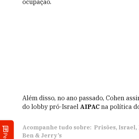
ocupação.
Além disso, no ano passado, Cohen ass
do lobby pró-Israel
AIPAC
na política d
Acompanhe tudo sobre:
Prisões
Israel
Ben & Jerry’s