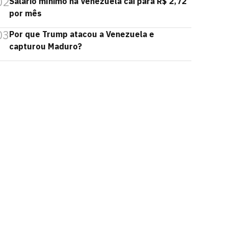
02
Salário mínimo na Venezuela cai para R$ 2,72
por mês
03
Por que Trump atacou a Venezuela e
capturou Maduro?