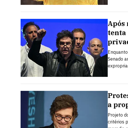
Após 
tenta
priva
Enquanto 
Senado ar
expropria
Prote
a prop
Projeto d
critérios