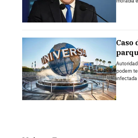
moradia e
Caso 
parqu
Autoridad
podem ter
infectada