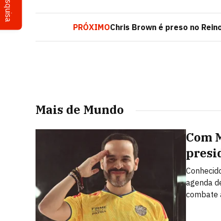
Pesquisa
PRÓXIMO
Chris Brown é preso no Rein
Mais de Mundo
Com Mi
presi
Conhecido
agenda de
combate 