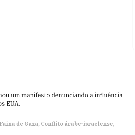
inou um manifesto denunciando a influência
os EUA.
Faixa de Gaza
Conflito árabe-israelense