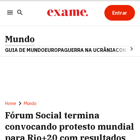
Entrar
Mundo
GUIA DE MUNDO
EUROPA
GUERRA NA UCRÂNIA
CONFLITO
Home
Mundo
Fórum Social termina
convocando protesto mundial
para Rio+20 com resultados