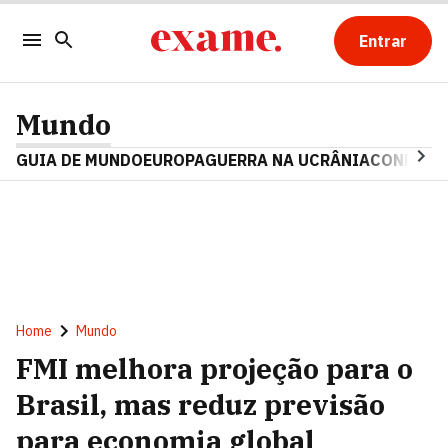
Entrar
Mundo
GUIA DE MUNDO
EUROPA
GUERRA NA UCRÂNIA
CONFLITO
Home
Mundo
FMI melhora projeção para o
Brasil, mas reduz previsão
para economia global