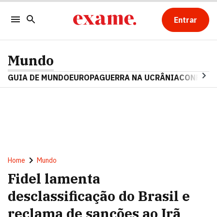
Entrar
Mundo
GUIA DE MUNDO
EUROPA
GUERRA NA UCRÂNIA
CONFLITO
Home
Mundo
Fidel lamenta
desclassificação do Brasil e
reclama de sanções ao Irã