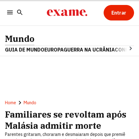
Entrar
Mundo
GUIA DE MUNDO
EUROPA
GUERRA NA UCRÂNIA
CONFLITO
Home
Mundo
Familiares se revoltam após
Malásia admitir morte
Parentes gritaram, choraram e desmaiaram depois que premiê