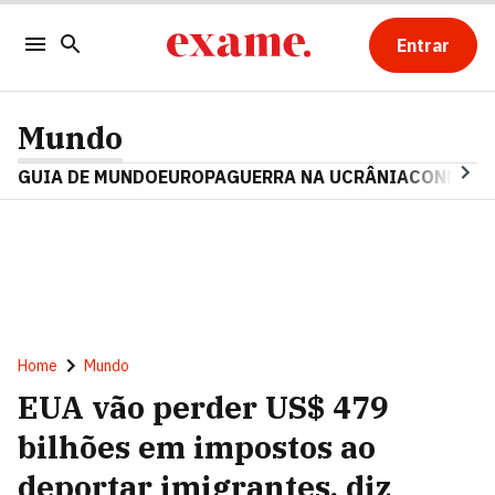
Entrar
Mundo
GUIA DE MUNDO
EUROPA
GUERRA NA UCRÂNIA
CONFLITO
Home
Mundo
EUA vão perder US$ 479
bilhões em impostos ao
deportar imigrantes, diz