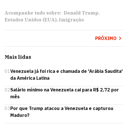
Acompanhe tudo sobre:
Donald Trump
Estados Unidos (EUA)
Imigração
PRÓXIMO
Mais lidas
01
Venezuela já foi rica e chamada de 'Arábia Saudita'
da América Latina
02
Salário mínimo na Venezuela cai para R$ 2,72 por
mês
03
Por que Trump atacou a Venezuela e capturou
Maduro?