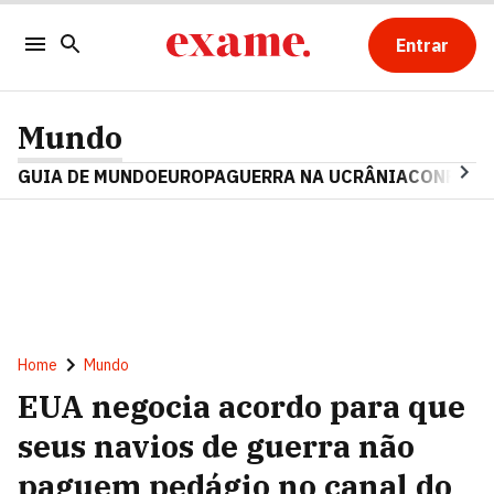
Entrar
Mundo
GUIA DE MUNDO
EUROPA
GUERRA NA UCRÂNIA
CONFLITO
Home
Mundo
EUA negocia acordo para que
seus navios de guerra não
paguem pedágio no canal do