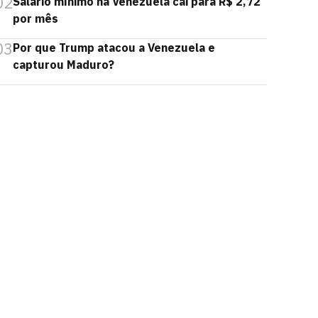
02
Salário mínimo na Venezuela cai para R$ 2,72
por mês
03
Por que Trump atacou a Venezuela e
capturou Maduro?