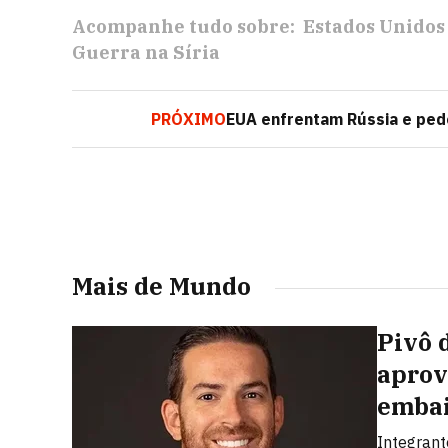
Acompanhe tudo sobre:
Estados Unidos
Guerra na Síria
PRÓXIMO
EUA enfrentam Rússia e ped
Mais de Mundo
Pivô 
aprov
embai
Integrant