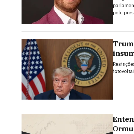
parlamen
pelo pres
Trump
insum
Restriçõe
fotovolta
Enten
Ormuz