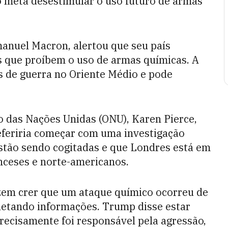
o meta desestimular o uso futuro de armas
anuel Macron, alertou que seu país
dos que proíbem o uso de armas químicas. A
s de guerra no Oriente Médio e pode
o das Nações Unidas (ONU), Karen Pierce,
eferiria começar com uma investigação
stão sendo cogitadas e que Londres está em
nceses e norte-americanos.
izem crer que um ataque químico ocorreu de
letando informações. Trump disse estar
ecisamente foi responsável pela agressão,