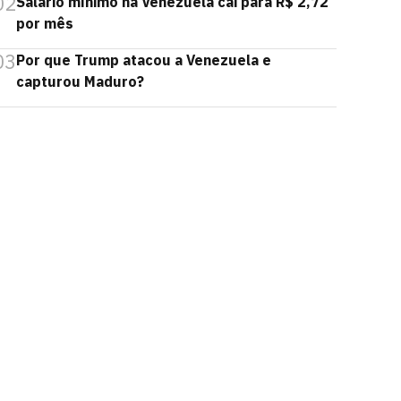
02
Salário mínimo na Venezuela cai para R$ 2,72
por mês
03
Por que Trump atacou a Venezuela e
capturou Maduro?