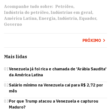
Acompanhe tudo sobre:
Petróleo
Indústria do petróleo
Indústrias em geral
América Latina
Energia
Indústria
Equador
Governo
PRÓXIMO
Mais lidas
01
Venezuela já foi rica e chamada de 'Arábia Saudita'
da América Latina
02
Salário mínimo na Venezuela cai para R$ 2,72 por
mês
03
Por que Trump atacou a Venezuela e capturou
Maduro?