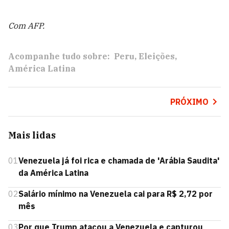
Com AFP.
Acompanhe tudo sobre:
Peru
Eleições
América Latina
PRÓXIMO
Mais lidas
01
Venezuela já foi rica e chamada de 'Arábia Saudita'
da América Latina
02
Salário mínimo na Venezuela cai para R$ 2,72 por
mês
03
Por que Trump atacou a Venezuela e capturou