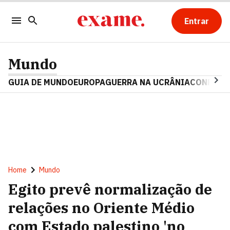
Entrar
Mundo
GUIA DE MUNDO
EUROPA
GUERRA NA UCRÂNIA
CONFLITO
Home
Mundo
Egito prevê normalização de
relações no Oriente Médio
com Estado palestino 'no