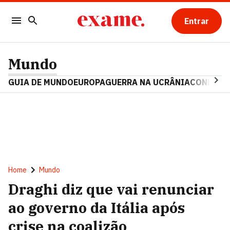
Entrar
Mundo
GUIA DE MUNDO
EUROPA
GUERRA NA UCRÂNIA
CONFLITO
Home
Mundo
Draghi diz que vai renunciar
ao governo da Itália após
crise na coalizão