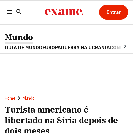
Entrar
Mundo
GUIA DE MUNDO
EUROPA
GUERRA NA UCRÂNIA
CONFLITO
Home
Mundo
Turista americano é
libertado na Síria depois de
dois meses