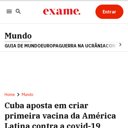
Entrar
Mundo
GUIA DE MUNDO
EUROPA
GUERRA NA UCRÂNIA
CONFLITO
Home
Mundo
Cuba aposta em criar
primeira vacina da América
Latina contra a covid-19