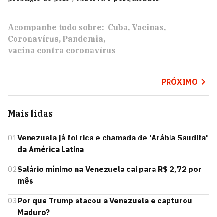
Acompanhe tudo sobre:
Cuba
Vacinas
Coronavírus
Pandemia
vacina contra coronavírus
PRÓXIMO
Mais lidas
01
Venezuela já foi rica e chamada de 'Arábia Saudita'
da América Latina
02
Salário mínimo na Venezuela cai para R$ 2,72 por
mês
03
Por que Trump atacou a Venezuela e capturou
Maduro?