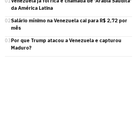
01
Venezuela já foi rica e chamada de 'Arábia Saudita'
da América Latina
02
Salário mínimo na Venezuela cai para R$ 2,72 por
mês
03
Por que Trump atacou a Venezuela e capturou
Maduro?