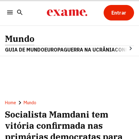
Entrar
Mundo
GUIA DE MUNDO
EUROPA
GUERRA NA UCRÂNIA
CONFLITO
Home
Mundo
Socialista Mamdani tem
vitória confirmada nas
primárias democratas para