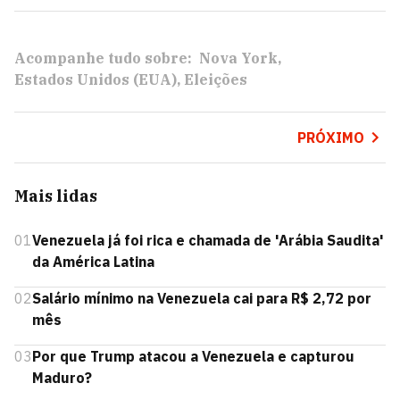
Acompanhe tudo sobre:
Nova York
Estados Unidos (EUA)
Eleições
PRÓXIMO
Mais lidas
01
Venezuela já foi rica e chamada de 'Arábia Saudita'
da América Latina
02
Salário mínimo na Venezuela cai para R$ 2,72 por
mês
03
Por que Trump atacou a Venezuela e capturou
Maduro?