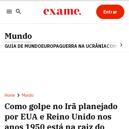
Entrar
Mundo
GUIA DE MUNDO
EUROPA
GUERRA NA UCRÂNIA
CONFLITO
Home
Mundo
Como golpe no Irã planejado
por EUA e Reino Unido nos
anos 1950 está na raiz do