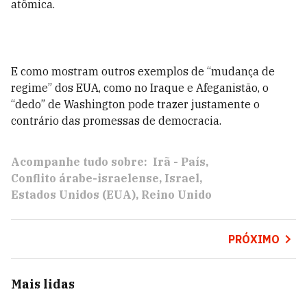
atômica.
E como mostram outros exemplos de “mudança de
regime” dos EUA, como no Iraque e Afeganistão, o
“dedo” de Washington pode trazer justamente o
contrário das promessas de democracia.
Acompanhe tudo sobre:
Irã - País
Conflito árabe-israelense
Israel
Estados Unidos (EUA)
Reino Unido
PRÓXIMO
Mais lidas