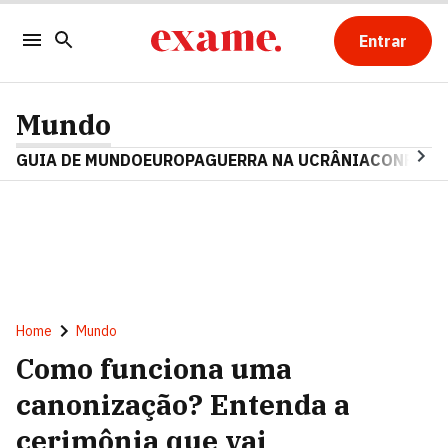
Entrar
Mundo
GUIA DE MUNDO
EUROPA
GUERRA NA UCRÂNIA
CONFLITO
Home
Mundo
Como funciona uma
canonização? Entenda a
cerimônia que vai