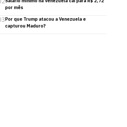
02
Salário mínimo na Venezuela cai para R$ 2,72
por mês
03
Por que Trump atacou a Venezuela e
capturou Maduro?