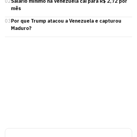
02
Salário mínimo na Venezuela cai para R$ 2,72 por
mês
03
Por que Trump atacou a Venezuela e capturou
Maduro?