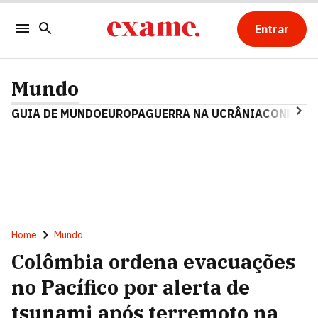
Entrar
Mundo
GUIA DE MUNDO
EUROPA
GUERRA NA UCRÂNIA
CONFLITO
Home
Mundo
Colômbia ordena evacuações
no Pacífico por alerta de
tsunami após terremoto na