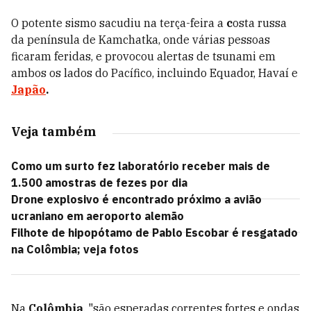
O potente sismo sacudiu na terça-feira a
c
osta russa
da península de Kamchatka, onde várias pessoas
ficaram feridas, e provocou alertas de tsunami em
ambos os lados do Pacífico, incluindo Equador, Havaí e
Japão
.
Veja também
Como um surto fez laboratório receber mais de
1.500 amostras de fezes por dia
Drone explosivo é encontrado próximo a avião
ucraniano em aeroporto alemão
Filhote de hipopótamo de Pablo Escobar é resgatado
na Colômbia; veja fotos
Na
Colômbia
, "são esperadas correntes fortes e ondas