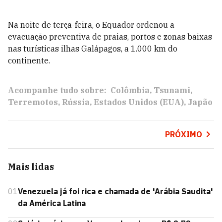
Na noite de terça-feira, o Equador ordenou a
evacuação preventiva de praias, portos e zonas baixas
nas turísticas ilhas Galápagos, a 1.000 km do
continente.
Acompanhe tudo sobre:
Colômbia
Tsunami
Terremotos
Rússia
Estados Unidos (EUA)
Japão
PRÓXIMO
Mais lidas
01
Venezuela já foi rica e chamada de 'Arábia Saudita'
da América Latina