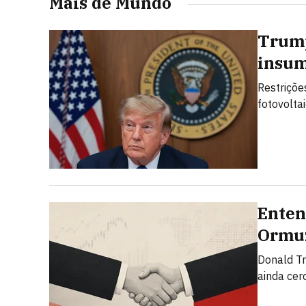
Mais de Mundo
Trump
insum
Restriçõe
fotovolta
Enten
Ormuz
Donald T
ainda cer