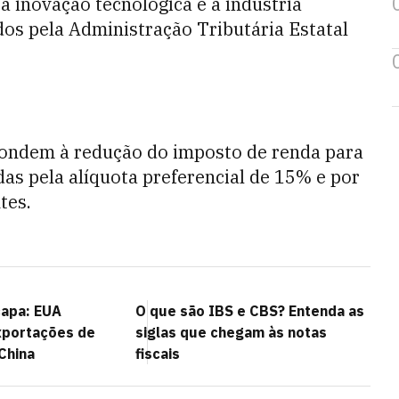
a inovação tecnológica e a indústria
os pela Administração Tributária Estatal
pondem à redução do imposto de renda para
adas pela alíquota preferencial de 15% e por
tes.
capa: EUA
O que são IBS e CBS? Entenda as
portações de
siglas que chegam às notas
China
fiscais