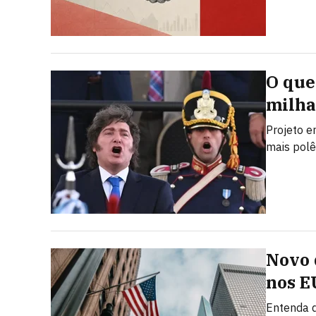
O que 
milha
Projeto e
mais polê
Novo 
nos E
Entenda q