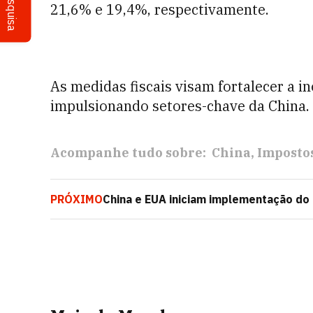
Pesquisa
21,6% e 19,4%, respectivamente.
As medidas fiscais visam fortalecer a i
impulsionando setores-chave da China.
Acompanhe tudo sobre:
China
Imposto
PRÓXIMO
China e EUA iniciam implementação do 
exportações