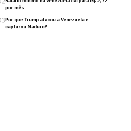
02
Salário mínimo na Venezuela cai para R$ 2,72
por mês
03
Por que Trump atacou a Venezuela e
capturou Maduro?