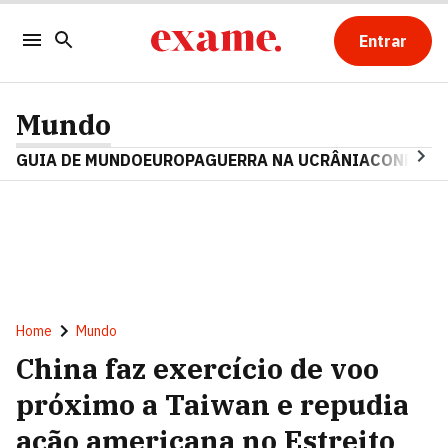
Entrar
Mundo
GUIA DE MUNDO
EUROPA
GUERRA NA UCRÂNIA
CONFLITO
Home
Mundo
China faz exercício de voo
próximo a Taiwan e repudia
ação americana no Estreito