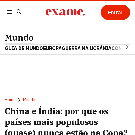
Entrar
Mundo
GUIA DE MUNDO
EUROPA
GUERRA NA UCRÂNIA
CONFLITO
Home
Mundo
China e Índia: por que os
países mais populosos
(quase) nunca estão na Copa?