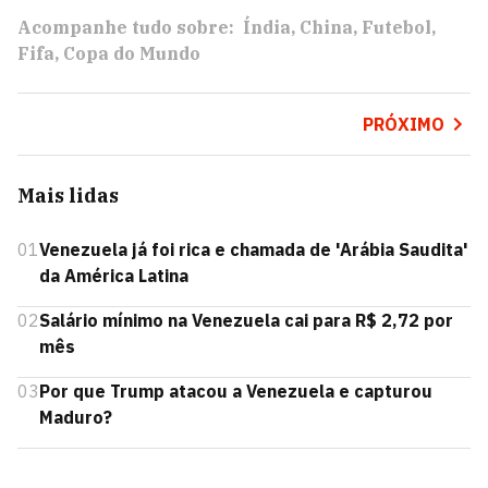
Acompanhe tudo sobre:
Índia
China
Futebol
Fifa
Copa do Mundo
PRÓXIMO
Mais lidas
01
Venezuela já foi rica e chamada de 'Arábia Saudita'
da América Latina
02
Salário mínimo na Venezuela cai para R$ 2,72 por
mês
03
Por que Trump atacou a Venezuela e capturou
Maduro?