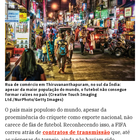
Rua de comércio em Thiruvananthapuram, no sul da Índia:
apesar da maior população do mundo, o futebol não consegue
formar raízes no país (Creative Touch Imaging
Ltd./NurPhoto/Getty Images)
O país mais populoso do mundo, apesar da
proeminência do críquete como esporte nacional, não
carece de fãs de futebol. Reconhecendo isso, a FIFA
correu atrás de
contratos de transmissão
que, até
as vésperas do torneio, ainda não haviam sido